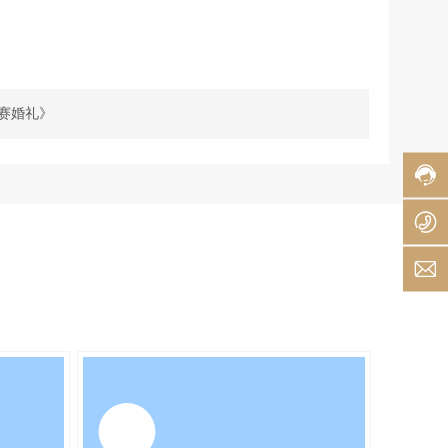
客
服
热
赛婚礼》
线:
010-
6551
服
务
0
时
6
间:
8:00
d
-
20:0